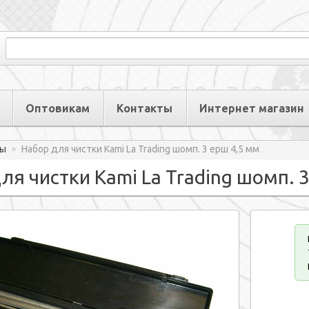
Оптовикам
Контакты
Интернет магазин
ры
Набор для чистки Kami La Trading шомп. 3 ерш 4,5 мм
»
ля чистки Kami La Trading шомп. 