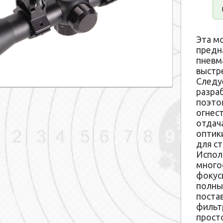
Эта м
предн
пневм
выстр
Следу
разра
поэто
огнес
отдач
оптик
для с
Испол
много
фокус
полны
поста
фильт
прост