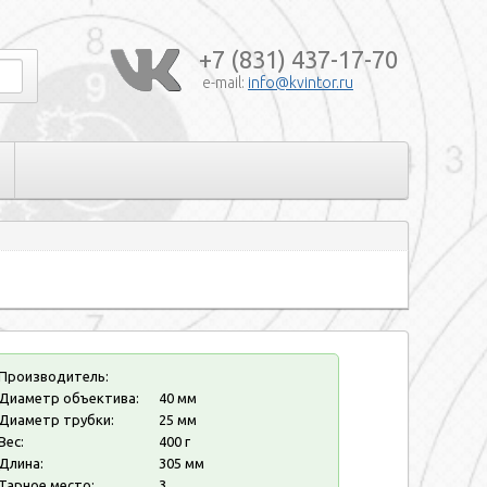
+7 (831) 437-17-70
e-mail:
info@kvintor.ru
Производитель:
Диаметр объектива:
40 мм
Диаметр трубки:
25 мм
Вес:
400 г
Длина:
305 мм
Тарное место:
3