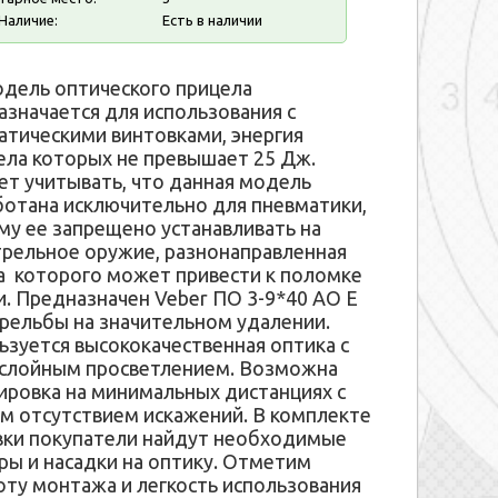
Наличие:
Есть в наличии
одель оптического прицела
азначается для использования с
атическими винтовками, энергия
ела которых не превышает 25 Дж.
ет учитывать, что данная модель
ботана исключительно для пневматики,
му ее запрещено устанавливать на
трельное оружие, разнонаправленная
а которого может привести к поломке
и. Предназначен Veber ПО 3-9*40 АО Е
трельбы на значительном удалении.
ьзуется высококачественная оптика с
слойным просветлением. Возможна
ировка на минимальных дистанциях с
м отсутствием искажений. В комплекте
вки покупатели найдут необходимые
ры и насадки на оптику. Отметим
оту монтажа и легкость использования