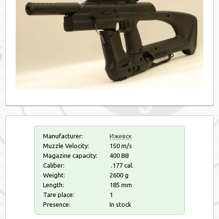
Manufacturer:
Ижевск
Muzzle Velocity:
150 m/s
Magazine capacity:
400 ВВ
Caliber:
.177 cal.
Weight:
2600 g
Length:
185 mm
Tare place:
1
Presence:
In stock